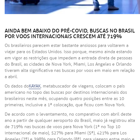
AINDA BEM ABAIXO DO PRÉ-COVID, BUSCAS NO BRASIL
POR VOOS INTERNACIONAIS CRESCEM ATÉ 719%
Os brasileiros parecem estar bastante ansiosos para voltarem a
viajar para os Estados Unidos. Isso porque, mesmo ainda estando
em vigor as restrições que impedem a entrada direta de pessoas
do Brasil, as cidades de Nova York, Miami, Los Angeles e Orlando
tiveram alta significativa nas buscas por voos em maio em relação
a abril.
Os dados do
KAYAK
, metabuscador de viagens, colocam o país
americano no topo das buscas por destinos internacionais dos
brasileiros neste mês, ocupando quatro posições entre as 10
primeiras, inclusive a 1ª colocação, que ficou com Nova York.
De acordo com o levantamento, no comparativo com abril deste
ano a partir de qualquer aeroporto do Brasil, maio já registrou alta
de 719% nas buscas de voos para Nova York (1ª no Top 10
internacional de maio), 527% para Miami (5ª), 421% para Los
Angeles (7ª) e 398% para Orlando (8ª), para viagens entre maio e